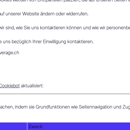
kies werden von Drittparteien platziert, die auf unseren Seiten 
 auf unserer Website ändern oder widerrufen.
 wir sind, wie Sie uns kontaktieren können und wie wir personen
 uns bezüglich Ihrer Einwilligung kontaktieren.
everage.ch
Cookiebot
aktualisiert:
chen, indem sie Grundfunktionen wie Seitennavigation und Zugr
Zweck