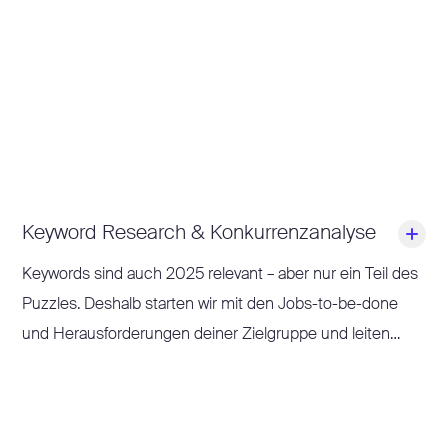
Baustellen und erhältst konkrete Massnahmen, um deine
Website SEO-fit zu machen.
Keyword Research & Konkurrenzanalyse
Keywords sind auch 2025 relevant – aber nur ein Teil des
Puzzles. Deshalb starten wir mit den Jobs-to-be-done
und Herausforderungen deiner Zielgruppe und leiten
daraus relevante Themen ab.
Dazu mappen wir Customer Journeys statt nur Keywords,