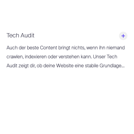
Tech Audit
Auch der beste Content bringt nichts, wenn ihn niemand
crawlen, indexieren oder verstehen kann. Unser Tech
Audit zeigt dir, ob deine Website eine stabile Grundlage
für Sichtbarkeit bietet.
Wir analysieren u. a. Bot Journey Mapping, Struktur,
Ladezeiten und Mobile Usability – und decken auf, wo
technische Hürden deinen Erfolg bremsen.
Du gewinnst einen klaren Überblick über die wichtigsten