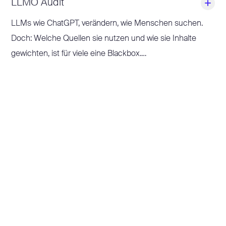
LLMO Audit
LLMs wie ChatGPT, verändern, wie Menschen suchen.
Doch: Welche Quellen sie nutzen und wie sie Inhalte
gewichten, ist für viele eine Blackbox.
Unser LLMO Audit bringt Licht ins Dunkel: Wie sichtbar ist
deine Website in LLM-Antworten? Welche Themen
werden aufgegriffen? Und wie kannst du Inhalte gezielt
optimieren?
Mit unserem LLM Visibility Dashboard und konkreten
Handlungsempfehlungen erkennst du, wo du bereits
erscheinst und wie du deine Chancen in diesem neuen
Discovery-Kanal gezielt steigerst.