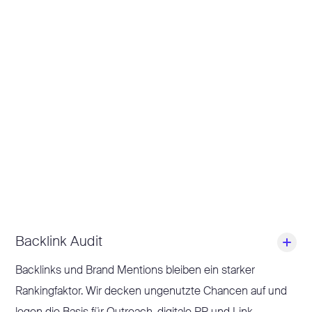
analysieren Suchintention und Trends und identifizieren
Lücken im Vergleich zur Konkurrenz.
Statt Keyword-Listen bekommst du Themen-Cluster mit
Conversionpotenzial und klarer Differenzierung.
Backlink Audit
Backlinks und Brand Mentions bleiben ein starker
Rankingfaktor. Wir decken ungenutzte Chancen auf und