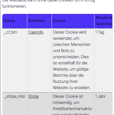
Die Webseite kann ohne diese Cookies nicht richtig
funktionieren.
Maximale
Name
Anbieter
Zweck
Speicher
__cf_bm
Calendly
Dieser Cookie wird
1 Tag
verwendet, um
zwischen Menschen
und Bots zu
unterscheiden. Dies
ist vorteilhaft für die
Website, um gültige
Berichte über die
Nutzung Ihrer
Website zu erstellen.
__stripe_mid
Stripe
Dieser Cookie ist
1 Jahr
notwendig, um
Kreditkartentransaktio