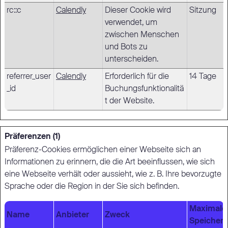
rc::c
Calendly
Dieser Cookie wird
Sitzung
verwendet, um
zwischen Menschen
und Bots zu
unterscheiden.
referrer_user
Calendly
Erforderlich für die
14 Tage
_id
Buchungsfunktionalitä
t der Website.
Präferenzen (1)
Präferenz-Cookies ermöglichen einer Webseite sich an
Informationen zu erinnern, die die Art beeinflussen, wie sich
eine Webseite verhält oder aussieht, wie z. B. Ihre bevorzugte
Sprache oder die Region in der Sie sich befinden.
Maximale
Name
Anbieter
Zweck
Speicher