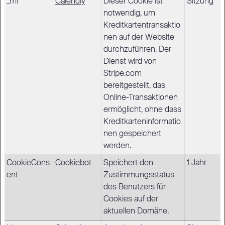
_mf
Calendly
Dieser Cookie ist
Sitzung
notwendig, um
Kreditkartentransaktio
nen auf der Website
durchzuführen. Der
Dienst wird von
Stripe.com
bereitgestellt, das
Online-Transaktionen
ermöglicht, ohne dass
Kreditkarteninformatio
nen gespeichert
werden.
CookieCons
Cookiebot
Speichert den
1 Jahr
ent
Zustimmungsstatus
des Benutzers für
Cookies auf der
aktuellen Domäne.