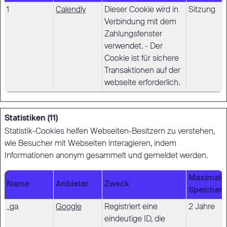
1
Calendly
Dieser Cookie wird in
Sitzung
Verbindung mit dem
Zahlungsfenster
verwendet. - Der
Cookie ist für sichere
Transaktionen auf der
webseite erforderlich.
Statistiken (11)
Statistik-Cookies helfen Webseiten-Besitzern zu verstehen,
wie Besucher mit Webseiten interagieren, indem
Informationen anonym gesammelt und gemeldet werden.
Maximale
Name
Anbieter
Zweck
Speicher
_ga
Google
Registriert eine
2 Jahre
eindeutige ID, die