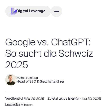
Digital Leverage
Google vs. ChatGPT:
So sucht die Schweiz
2025
View author page
Marco Schlauri
Head of SEO & Geschäftsführer
Veröffentlicht
Zuletzt aktualisiert
Mai 29, 2025
Oktober 30, 2025
Lesezeit
3 Minuten