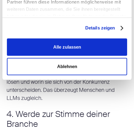
Partner führen diese Informationen möglicherweise mit
über Interviews, Nutzerfeedback oder qualitative
weiteren Daten zusammen, die Sie ihnen bereitgestellt
Recherchen.
haben oder die sie im Rahmen Ihrer Nutzung der Dienste
gesammelt haben.
3. Schreib Inhalte, die echten
Details zeigen
Mehrwert liefern
Alle zulassen
Verfasse klare, hilfreiche Inhalte statt generischem
„Copycat Content“. Setz auf Product-led Content,
der zeigt, wie deine Produkte und Services
Ablehnen
konkrete Probleme entlang der Customer Journey
lösen und worin sie sich von der Konkurrenz
unterscheiden. Das überzeugt Menschen und
LLMs zugleich.
4. Werde zur Stimme deiner
Branche