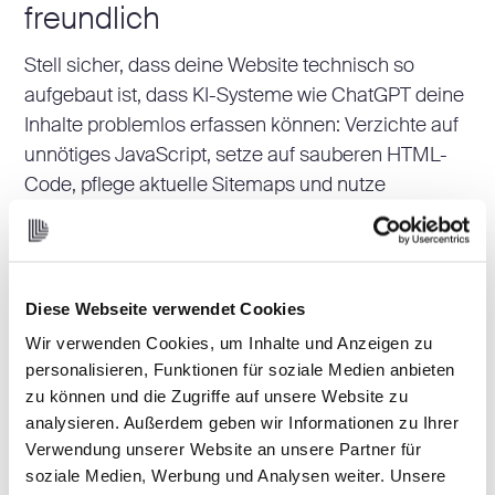
freundlich
Stell sicher, dass deine Website technisch so
aufgebaut ist, dass KI-Systeme wie ChatGPT deine
Inhalte problemlos erfassen können: Verzichte auf
unnötiges JavaScript, setze auf sauberen HTML-
Code, pflege aktuelle Sitemaps und nutze
strukturierte Daten.
2. Versteh das Suchverhalten
deiner Kund:innen
Diese Webseite verwendet Cookies
Wir verwenden Cookies, um Inhalte und Anzeigen zu
Geh über klassische Keyword-Recherchen hinaus:
personalisieren, Funktionen für soziale Medien anbieten
Finde heraus, wo sich deine Kund:innen
zu können und die Zugriffe auf unsere Website zu
informieren, welche Fragen sie sich in den
analysieren. Außerdem geben wir Informationen zu Ihrer
einzelnen Phasen der Customer Journey stellen
Verwendung unserer Website an unsere Partner für
soziale Medien, Werbung und Analysen weiter. Unsere
und wie sie Entscheidungen treffen – zum Beispiel